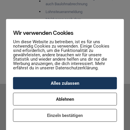
auch Baulohnabrechnung
Lohnsteueranmeldung
Meldungen nach dem
Sozialversicherungsrecht
Wir verwenden Cookies
Berufsgenossenschaftsmeldungen
Begleitung von
Um diese Website zu betreiben, ist es für uns
notwendig Cookies zu verwenden. Einige Cookies
Lohnsteueraußenprüfungen
sind erforderlich, um die Funktionalität zu
Begleitung von
gewährleisten, andere brauchen wir für unsere
Statistik und wieder andere helfen uns dir nur die
Sozialversicherungsprüfungen
Werbung anzuzeigen, die dich interessiert. Mehr
erfährst du in unserer Datenschutzerklärung.
Alles zulassen
Ablehnen
Sie haben Fragen zu unseren
Einzeln bestätigen
Leistungen?